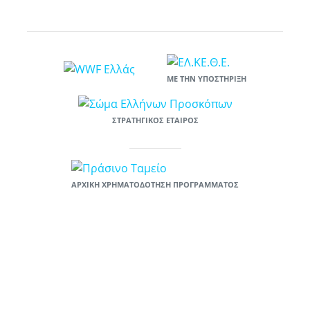
ΜΕ ΤΗΝ ΥΠΟΣΤΉΡΙΞΗ
ΣΤΡΑΤΗΓΙΚΌΣ ΕΤΑΊΡΟΣ
ΑΡΧΙΚΉ ΧΡΗΜΑΤΟΔΌΤΗΣΗ ΠΡΟΓΡΆΜΜΑΤΟΣ
Το έργο «Υιοθέτησε μια παραλία: ενιαία πλατφόρμα κινητοποίησης και
ευαισθητοποίησης πολιτών για την πρόληψη της χρήσης πλαστικών»
χρηματοδοτείται στο πλαίσιο του χρηματοδοτικού προγράμματος του
Πράσινου Ταμείου «ΦΥΣΙΚΟ ΠΕΡΙΒΑΛΛΟΝ & ΚΑΙΝΟΤΟΜΕΣ
ΠΕΡΙΒΑΛΛΟΝΤΙΚΕΣ ΔΡΑΣΕΙΣ 2019», στον Άξονας «Καινοτόμες
Δράσεις», Μέτρο «Καινοτόμες Δράσεις με τους Πολίτες», Υπομέτρο
A.3.1. «Ανάπτυξη και εφαρμογή πολιτικών ή δράσεων για την πρόληψη
της χρήσης πλαστικών και την αντικατάσταση της χρήσης των
πλαστικών μίας χρήσεως.». Προϋπολογισμός 50.000 ευρώ.
Δικαιούχος: WWF Ελλάς.