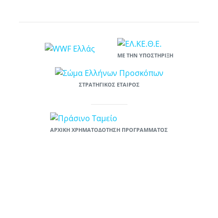
ΜΕ ΤΗΝ ΥΠΟΣΤΉΡΙΞΗ
ΣΤΡΑΤΗΓΙΚΌΣ ΕΤΑΊΡΟΣ
ΑΡΧΙΚΉ ΧΡΗΜΑΤΟΔΌΤΗΣΗ ΠΡΟΓΡΆΜΜΑΤΟΣ
Το έργο «Υιοθέτησε μια παραλία: ενιαία πλατφόρμα κινητοποίησης και
ευαισθητοποίησης πολιτών για την πρόληψη της χρήσης πλαστικών»
χρηματοδοτείται στο πλαίσιο του χρηματοδοτικού προγράμματος του
Πράσινου Ταμείου «ΦΥΣΙΚΟ ΠΕΡΙΒΑΛΛΟΝ & ΚΑΙΝΟΤΟΜΕΣ
ΠΕΡΙΒΑΛΛΟΝΤΙΚΕΣ ΔΡΑΣΕΙΣ 2019», στον Άξονας «Καινοτόμες
Δράσεις», Μέτρο «Καινοτόμες Δράσεις με τους Πολίτες», Υπομέτρο
A.3.1. «Ανάπτυξη και εφαρμογή πολιτικών ή δράσεων για την πρόληψη
της χρήσης πλαστικών και την αντικατάσταση της χρήσης των
πλαστικών μίας χρήσεως.». Προϋπολογισμός 50.000 ευρώ.
Δικαιούχος: WWF Ελλάς.