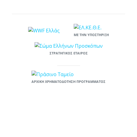
ΜΕ ΤΗΝ ΥΠΟΣΤΉΡΙΞΗ
ΣΤΡΑΤΗΓΙΚΌΣ ΕΤΑΊΡΟΣ
ΑΡΧΙΚΉ ΧΡΗΜΑΤΟΔΌΤΗΣΗ ΠΡΟΓΡΆΜΜΑΤΟΣ
Το έργο «Υιοθέτησε μια παραλία: ενιαία πλατφόρμα κινητοποίησης και
ευαισθητοποίησης πολιτών για την πρόληψη της χρήσης πλαστικών»
χρηματοδοτείται στο πλαίσιο του χρηματοδοτικού προγράμματος του
Πράσινου Ταμείου «ΦΥΣΙΚΟ ΠΕΡΙΒΑΛΛΟΝ & ΚΑΙΝΟΤΟΜΕΣ
ΠΕΡΙΒΑΛΛΟΝΤΙΚΕΣ ΔΡΑΣΕΙΣ 2019», στον Άξονας «Καινοτόμες
Δράσεις», Μέτρο «Καινοτόμες Δράσεις με τους Πολίτες», Υπομέτρο
A.3.1. «Ανάπτυξη και εφαρμογή πολιτικών ή δράσεων για την πρόληψη
της χρήσης πλαστικών και την αντικατάσταση της χρήσης των
πλαστικών μίας χρήσεως.». Προϋπολογισμός 50.000 ευρώ.
Δικαιούχος: WWF Ελλάς.