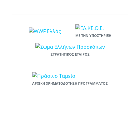
ΜΕ ΤΗΝ ΥΠΟΣΤΉΡΙΞΗ
ΣΤΡΑΤΗΓΙΚΌΣ ΕΤΑΊΡΟΣ
ΑΡΧΙΚΉ ΧΡΗΜΑΤΟΔΌΤΗΣΗ ΠΡΟΓΡΆΜΜΑΤΟΣ
Το έργο «Υιοθέτησε μια παραλία: ενιαία πλατφόρμα κινητοποίησης και
ευαισθητοποίησης πολιτών για την πρόληψη της χρήσης πλαστικών»
χρηματοδοτείται στο πλαίσιο του χρηματοδοτικού προγράμματος του
Πράσινου Ταμείου «ΦΥΣΙΚΟ ΠΕΡΙΒΑΛΛΟΝ & ΚΑΙΝΟΤΟΜΕΣ
ΠΕΡΙΒΑΛΛΟΝΤΙΚΕΣ ΔΡΑΣΕΙΣ 2019», στον Άξονας «Καινοτόμες
Δράσεις», Μέτρο «Καινοτόμες Δράσεις με τους Πολίτες», Υπομέτρο
A.3.1. «Ανάπτυξη και εφαρμογή πολιτικών ή δράσεων για την πρόληψη
της χρήσης πλαστικών και την αντικατάσταση της χρήσης των
πλαστικών μίας χρήσεως.». Προϋπολογισμός 50.000 ευρώ.
Δικαιούχος: WWF Ελλάς.