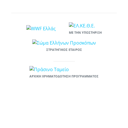
ΜΕ ΤΗΝ ΥΠΟΣΤΉΡΙΞΗ
ΣΤΡΑΤΗΓΙΚΌΣ ΕΤΑΊΡΟΣ
ΑΡΧΙΚΉ ΧΡΗΜΑΤΟΔΌΤΗΣΗ ΠΡΟΓΡΆΜΜΑΤΟΣ
Το έργο «Υιοθέτησε μια παραλία: ενιαία πλατφόρμα κινητοποίησης και
ευαισθητοποίησης πολιτών για την πρόληψη της χρήσης πλαστικών»
χρηματοδοτείται στο πλαίσιο του χρηματοδοτικού προγράμματος του
Πράσινου Ταμείου «ΦΥΣΙΚΟ ΠΕΡΙΒΑΛΛΟΝ & ΚΑΙΝΟΤΟΜΕΣ
ΠΕΡΙΒΑΛΛΟΝΤΙΚΕΣ ΔΡΑΣΕΙΣ 2019», στον Άξονας «Καινοτόμες
Δράσεις», Μέτρο «Καινοτόμες Δράσεις με τους Πολίτες», Υπομέτρο
A.3.1. «Ανάπτυξη και εφαρμογή πολιτικών ή δράσεων για την πρόληψη
της χρήσης πλαστικών και την αντικατάσταση της χρήσης των
πλαστικών μίας χρήσεως.». Προϋπολογισμός 50.000 ευρώ.
Δικαιούχος: WWF Ελλάς.