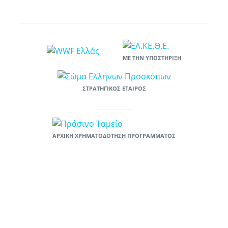
ΜΕ ΤΗΝ ΥΠΟΣΤΉΡΙΞΗ
ΣΤΡΑΤΗΓΙΚΌΣ ΕΤΑΊΡΟΣ
ΑΡΧΙΚΉ ΧΡΗΜΑΤΟΔΌΤΗΣΗ ΠΡΟΓΡΆΜΜΑΤΟΣ
Το έργο «Υιοθέτησε μια παραλία: ενιαία πλατφόρμα κινητοποίησης και
ευαισθητοποίησης πολιτών για την πρόληψη της χρήσης πλαστικών»
χρηματοδοτείται στο πλαίσιο του χρηματοδοτικού προγράμματος του
Πράσινου Ταμείου «ΦΥΣΙΚΟ ΠΕΡΙΒΑΛΛΟΝ & ΚΑΙΝΟΤΟΜΕΣ
ΠΕΡΙΒΑΛΛΟΝΤΙΚΕΣ ΔΡΑΣΕΙΣ 2019», στον Άξονας «Καινοτόμες
Δράσεις», Μέτρο «Καινοτόμες Δράσεις με τους Πολίτες», Υπομέτρο
A.3.1. «Ανάπτυξη και εφαρμογή πολιτικών ή δράσεων για την πρόληψη
της χρήσης πλαστικών και την αντικατάσταση της χρήσης των
πλαστικών μίας χρήσεως.». Προϋπολογισμός 50.000 ευρώ.
Δικαιούχος: WWF Ελλάς.