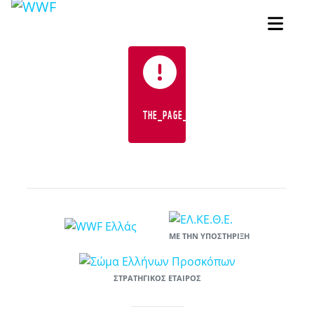
THE_PAGE_YOU_ARE_LOOKING_FOR_IS_NOT
ΜΕ ΤΗΝ ΥΠΟΣΤΉΡΙΞΗ
ΣΤΡΑΤΗΓΙΚΌΣ ΕΤΑΊΡΟΣ