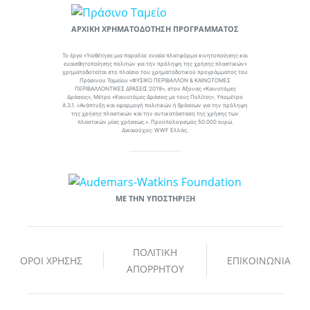
ΑΡΧΙΚΉ ΧΡΗΜΑΤΟΔΌΤΗΣΗ ΠΡΟΓΡΆΜΜΑΤΟΣ
Το έργο «Υιοθέτησε μια παραλία: ενιαία πλατφόρμα κινητοποίησης και
ευαισθητοποίησης πολιτών για την πρόληψη της χρήσης πλαστικών»
χρηματοδοτείται στο πλαίσιο του χρηματοδοτικού προγράμματος του
Πράσινου Ταμείου «ΦΥΣΙΚΟ ΠΕΡΙΒΑΛΛΟΝ & ΚΑΙΝΟΤΟΜΕΣ
ΠΕΡΙΒΑΛΛΟΝΤΙΚΕΣ ΔΡΑΣΕΙΣ 2019», στον Άξονας «Καινοτόμες
Δράσεις», Μέτρο «Καινοτόμες Δράσεις με τους Πολίτες», Υπομέτρο
A.3.1. «Ανάπτυξη και εφαρμογή πολιτικών ή δράσεων για την πρόληψη
της χρήσης πλαστικών και την αντικατάσταση της χρήσης των
πλαστικών μίας χρήσεως.». Προϋπολογισμός 50.000 ευρώ.
Δικαιούχος: WWF Ελλάς.
ΜΕ ΤΗΝ ΥΠΟΣΤΉΡΙΞΗ
ΠΟΛΙΤΙΚΉ
ΌΡΟΙ ΧΡΉΣΗΣ
ΕΠΙΚΟΙΝΩΝΊΑ
ΑΠΟΡΡΉΤΟΥ